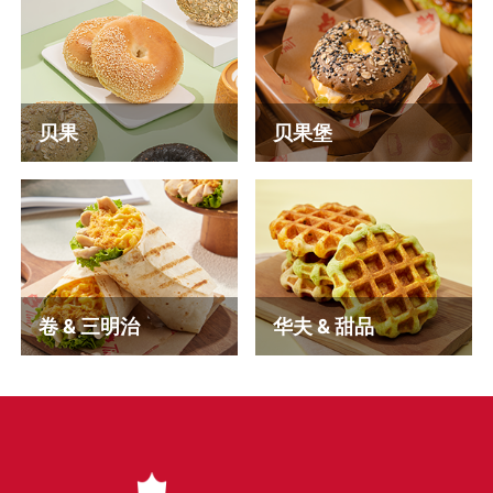
贝果
贝果堡
卷 & 三明治
华夫 & 甜品