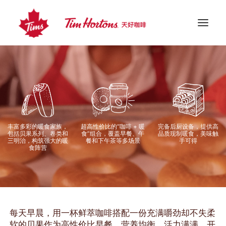
丰富多彩的暖食家族，
超高性价比的“咖啡 + 暖
完备后厨设备，提供高
包括贝果系列、卷类和
食”组合，覆盖早餐、午
品质现制暖食，美味触
三明治，构筑强大的暖
餐和下午茶等多场景
手可得
食阵营
每天早晨，用一杯鲜萃咖啡搭配一份充满嚼劲却不失柔
软的贝果作为高性价比早餐，营养均衡，活力满满，开