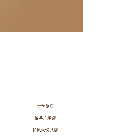
大学路店
缤谷广场店
长风大悦城店