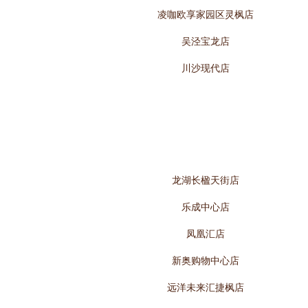
凌咖欧享家园区灵枫店
吴泾宝龙店
川沙现代店
龙湖长楹天街店
乐成中心店
凤凰汇店
新奥购物中心店
远洋未来汇捷枫店