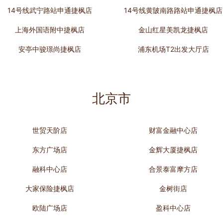
14号线武宁路站申通捷枫店
14号线黄陂南路路站申通捷枫店
上海外国语附中捷枫店
金山红星美凯龙捷枫店
安亭中骏璟尚捷枫店
浦东机场T2出发大厅店
北京市
世贸天阶店
财富金融中心店
东方广场店
金辉大厦捷枫店
融科中心店
合景泰富摩方店
大家保险捷枫店
金树街店
欧陆广场店
盈科中心店