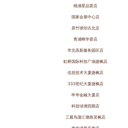
桃浦星品荟店
国家会展中心店
原竹琥珀古北店
青浦蜂学荟店
市北高新服务园区店
虹桥国际科技广场捷枫店
信息技术大厦捷枫店
333世纪大厦捷枫店
申华金融大厦店
科技绿洲四期店
三翼鸟蒲汇塘路灵枫店