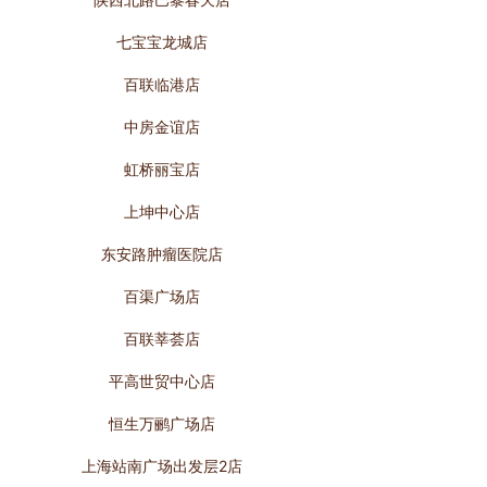
七宝宝龙城店
百联临港店
中房金谊店
虹桥丽宝店
上坤中心店
东安路肿瘤医院店
百渠广场店
百联莘荟店
平高世贸中心店
恒生万鹂广场店
上海站南广场出发层2店