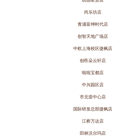
尚乐坊店
青浦富绅时代店
创智天地广场店
中欧上海校区捷枫店
创邑朵云轩店
啦啦宝都店
中兴园区店
市北壹中心店
国际研发总部捷枫店
江桥万达店
田林沃尔玛店