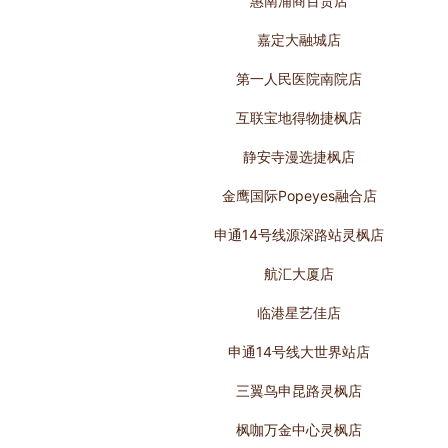
惠南浦商百货店
嘉定大融城店
第一人民医院南院店
互联宝地得物捷枫店
静安寺漫选捷枫店
金鹰国际Popeyes融合店
申通14号线源深路站灵枫店
航汇大厦店
临港星艺佳店
申通14号线大世界站店
三翼鸟申昆路灵枫店
枫咖万金中心灵枫店